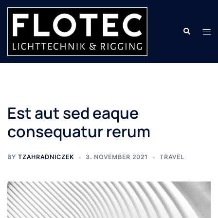
Skip
to
Search
content
Tog
men
Est aut sed eaque
consequatur rerum
BY
TZAHRADNICZEK
3. NOVEMBER 2021
TRAVEL